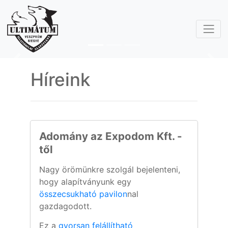
Previous
Nex
Híreink
Adomány az Expodom Kft. -
től
Nagy örömünkre szolgál bejelenteni,
hogy alapítványunk egy
összecsukható pavilon
nal
gazdagodott.
Ez a
gyorsan felállítható