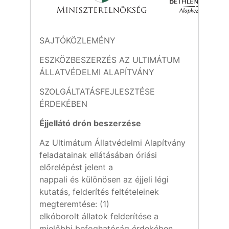
SAJTÓKÖZLEMÉNY
ESZKÖZBESZERZÉS AZ ULTIMÁTUM
ÁLLATVÉDELMI ALAPÍTVÁNY
SZOLGÁLTATÁSFEJLESZTÉSE
ÉRDEKÉBEN
Éjjellátó drón beszerzése
Az Ultimátum Állatvédelmi Alapítvány
feladatainak ellátásában óriási
előrelépést jelent a
nappali és különösen az éjjeli légi
kutatás, felderítés feltételeinek
megteremtése: (1)
elkóborolt állatok felderítése a
mielőbbi befoghatóság érdekében,