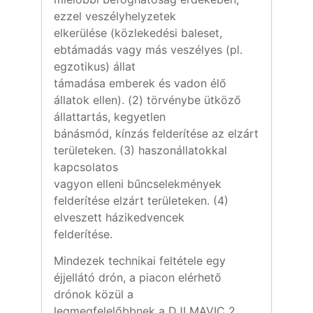
ezzel veszélyhelyzetek
elkerülése (közlekedési baleset,
ebtámadás vagy más veszélyes (pl.
egzotikus) állat
támadása emberek és vadon élő
állatok ellen). (2) törvénybe ütköző
állattartás, kegyetlen
bánásmód, kínzás felderítése az elzárt
területeken. (3) haszonállatokkal
kapcsolatos
vagyon elleni bűncselekmények
felderítése elzárt területeken. (4)
elveszett házikedvencek
felderítése.
Mindezek technikai feltétele egy
éjjellátó drón, a piacon elérhető
drónok közül a
legmegfelelőbbnek a DJI MAVIC 2