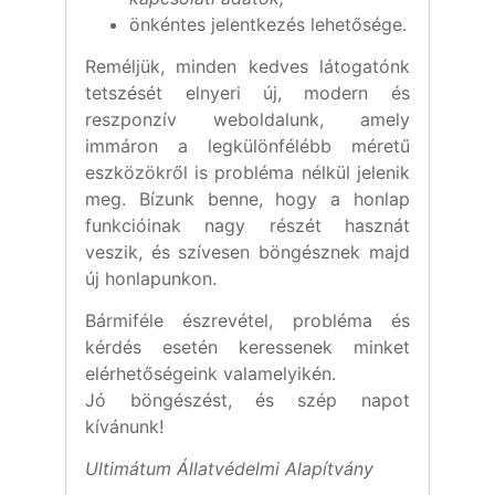
önkéntes jelentkezés lehetősége.
Reméljük, minden kedves látogatónk
tetszését elnyeri új, modern és
reszponzív weboldalunk, amely
immáron a legkülönfélébb méretű
eszközökről is probléma nélkül jelenik
meg. Bízunk benne, hogy a honlap
funkcióinak nagy részét hasznát
veszik, és szívesen böngésznek majd
új honlapunkon.
Bármiféle észrevétel, probléma és
kérdés esetén keressenek minket
elérhetőségeink valamelyikén.
Jó böngészést, és szép napot
kívánunk!
Ultimátum Állatvédelmi Alapítvány