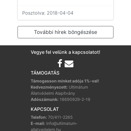
Posztolva: 2018-04-04
Vegye fel velünk a kapcsolatot!
TÁMOGATÁS
Támogasson minket adója 1%-val!
Kedvezményezett:
Ultimátum
Állatvédelmi Alapítvány
Adószámunk:
18690929-2-19
KAPCSOLAT
Telefon:
70/411-2265
E-mail:
info@ultimatum-
allatvedelem.hu